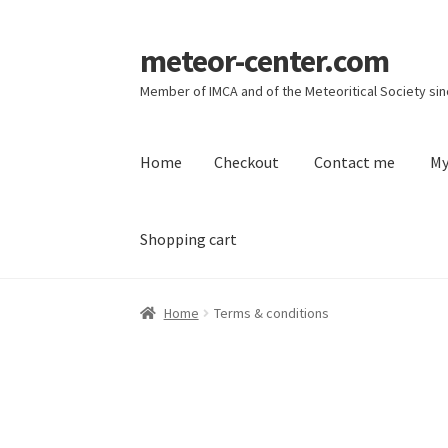
meteor-center.com
Skip
Skip
to
to
Member of IMCA and of the Meteoritical Society si
navigation
content
Home
Checkout
Contact me
My
Shopping cart
Home
Checkout
Contact me
My account
Priv
Home
Terms & conditions