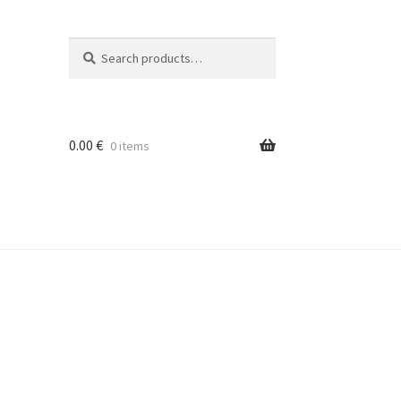
Search
Search
for:
0.00
€
0 items