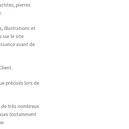
ctites, pierres
.
 illustrations et
sur le site
issance avant de
Client.
ue précisés lors de
n de très nombreux
reuses (notamment
ue