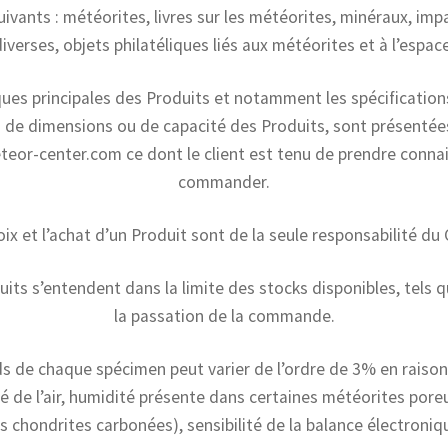
suivants : météorites, livres sur les météorites, minéraux, impa
diverses, objets philatéliques liés aux météorites et à l’espace
ques principales des Produits et notamment les spécifications,
s de dimensions ou de capacité des Produits, sont présentées 
eor-center.com ce dont le client est tenu de prendre conna
commander.
ix et l’achat d’un Produit sont de la seule responsabilité du 
uits s’entendent dans la limite des stocks disponibles, tels q
la passation de la commande.
s de chaque spécimen peut varier de l’ordre de 3% en raiso
ité de l’air, humidité présente dans certaines météorites po
es chondrites carbonées), sensibilité de la balance électroniq