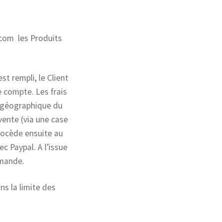
.com les Produits
st rempli, le Client
 compte. Les frais
on géographique du
vente (via une case
rocède ensuite au
c Paypal. A l’issue
mmande.
ns la limite des