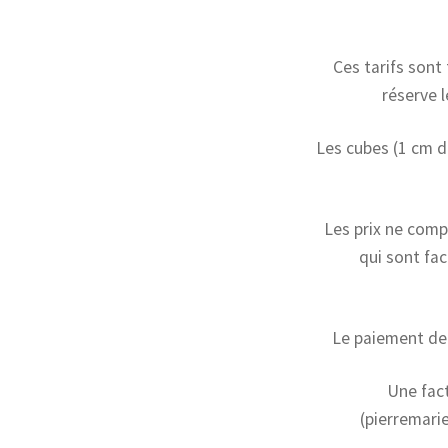
Ces tarifs sont
réserve l
Les cubes (1 cm d
Les prix ne compr
qui sont fac
Le paiement dem
Une fact
(pierremari