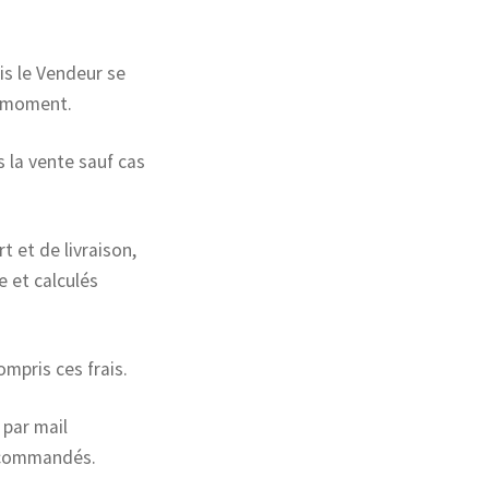
is le Vendeur se
ut moment.
 la vente sauf cas
t et de livraison,
e et calculés
mpris ces frais.
 par mail
s commandés.