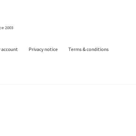
nce 2003
 account
Privacy notice
Terms & conditions
acy notice
Terms & conditions
Shopping cart