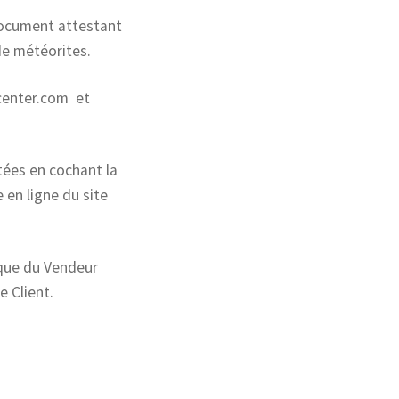
 document attestant
de météorites.
center.com et
tées en cochant la
en ligne du site
ique du Vendeur
e Client.