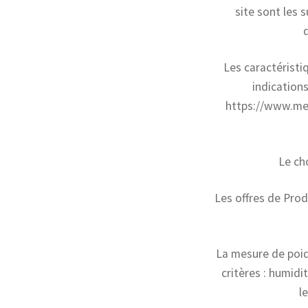
site sont les 
Les caractéristi
indication
https://www.met
Le cho
Les offres de Prod
La mesure de poid
critères : humid
l