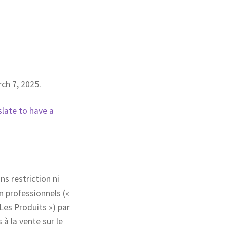
ch 7, 2025.
ate to have a
s restriction ni
n professionnels («
 Les Produits ») par
à la vente sur le